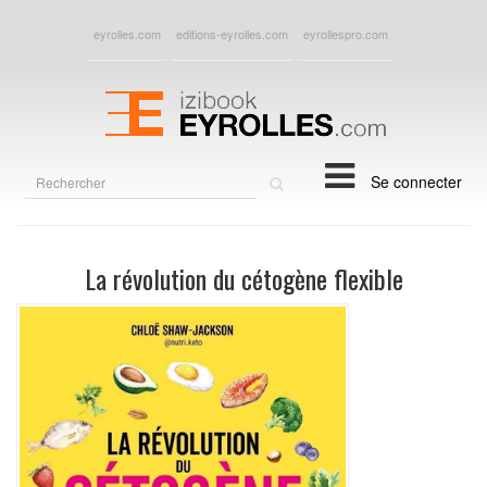
eyrolles.com
editions-eyrolles.com
eyrollespro.com
Rechercher
Se connecter
sur
le
site
La révolution du cétogène flexible