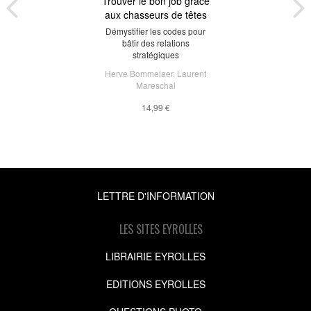
Trouver le bon job grâce
aux chasseurs de têtes
Démystifier les codes pour
bâtir des relations
stratégiques
Herve Bommelaer
,
Laurent
Mareschal
14,99 €
LETTRE D'INFORMATION
LES SITES EYROLLES
LIBRAIRIE EYROLLES
EDITIONS EYROLLES