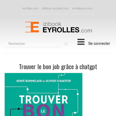
eyrolles.com
editions-eyrolles.com
eyrollespro.com
Rechercher
Se connecter
sur
le
site
Trouver le bon job grâce à chatgpt