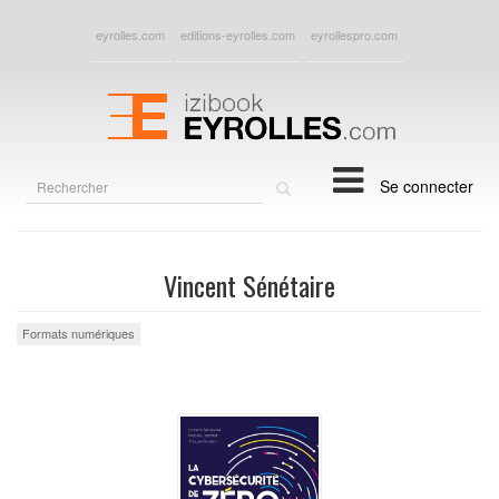
eyrolles.com
editions-eyrolles.com
eyrollespro.com
Rechercher
Se connecter
sur
le
site
Vincent Sénétaire
Formats numériques