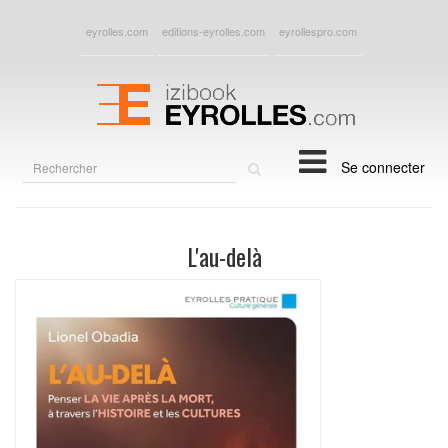
eyrolles.com
editions-eyrolles.com
eyrollespro.com
Rechercher
Se connecter
sur
le
site
L'au-delà