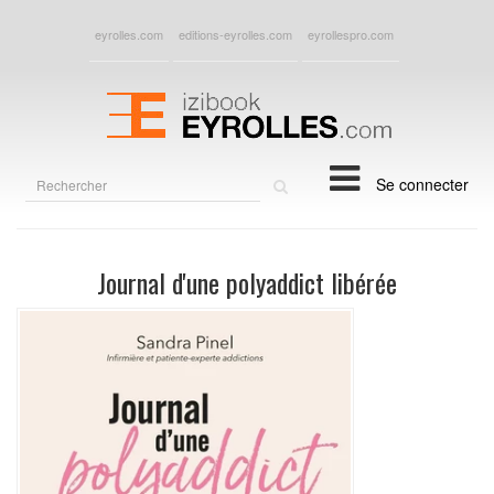
eyrolles.com
editions-eyrolles.com
eyrollespro.com
Rechercher
Se connecter
sur
le
site
Journal d'une polyaddict libérée