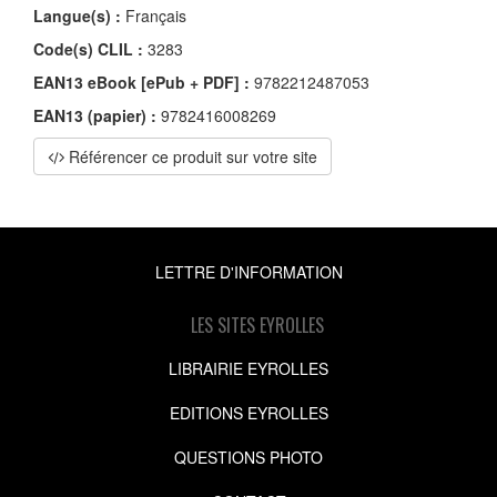
Langue(s) :
Français
Code(s) CLIL :
3283
EAN13 eBook [ePub + PDF] :
9782212487053
EAN13 (papier) :
9782416008269
Référencer ce produit sur votre site
LETTRE D'INFORMATION
LES SITES EYROLLES
LIBRAIRIE EYROLLES
EDITIONS EYROLLES
QUESTIONS PHOTO