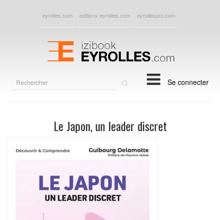
eyrolles.com
editions-eyrolles.com
eyrollespro.com
Rechercher
Se connecter
sur
le
site
Le Japon, un leader discret