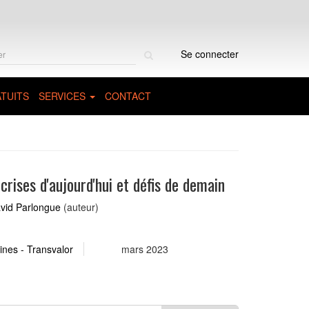
Rechercher
Se connecter
sur
le
site
TUITS
SERVICES
CONTACT
crises d'aujourd'hui et défis de demain
vid Parlongue
(auteur)
nes - Transvalor
mars 2023