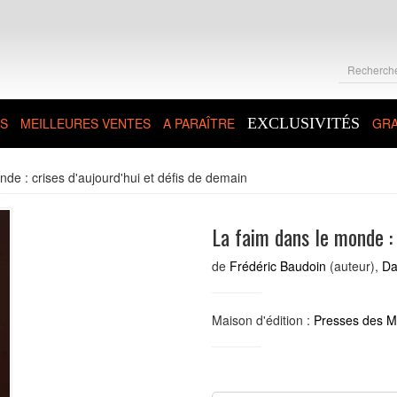
S
MEILLEURES VENTES
A PARAÎTRE
EXCLUSIVITÉS
GRA
de : crises d'aujourd'hui et défis de demain
La faim dans le monde : 
de
Frédéric Baudoin
(auteur),
Da
Maison d'édition :
Presses des Mi