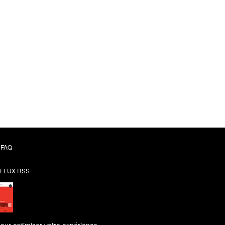
L'eau
'équilibre insoluble ?
FNEP
12,99 €
FAQ
FLUX RSS