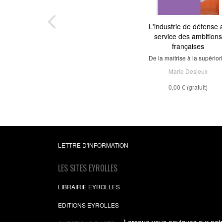
L'industrie de défense 
service des ambitions
françaises
De la maîtrise à la supérior
Marie Desjeux
0,00 €
(gratuit)
LETTRE D'INFORMATION
LES SITES EYROLLES
LIBRAIRIE EYROLLES
EDITIONS EYROLLES