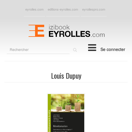
eyrolles.com
editions-eyrolles.com
eyrollespro.com
Rechercher
Se connecter
sur
le
site
Louis Dupuy