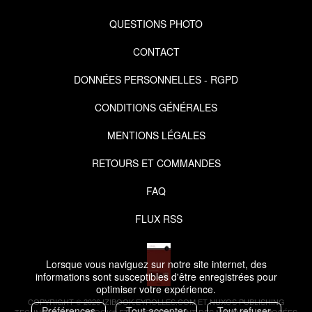
QUESTIONS PHOTO
CONTACT
DONNÉES PERSONNELLES - RGPD
CONDITIONS GÉNÉRALES
MENTIONS LÉGALES
RETOURS ET COMMANDES
FAQ
FLUX RSS
Lorsque vous naviguez sur notre site internet, des
informations sont susceptibles d'être enregistrées pour
optimiser votre expérience.
COPYRIGHT © 2026 IZIBOOK.EYROLLES.COM ET NUXOS PUBLISHING
Préférences
Tout accepter
Tout refuser
TECHNOLOGIES.
IZIBOOK®
ET
IZIBOOKS®
SONT DES MARQUES DÉPOSÉES