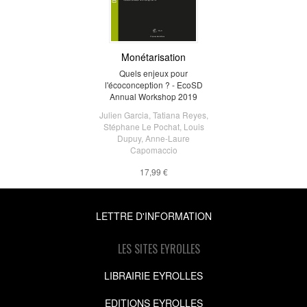
Monétarisation
Quels enjeux pour
l'écoconception ? - EcoSD
Annual Workshop 2019
Julien Garcia
,
Tatiana Reyes
,
Stéphane Le Pochat
,
Louis
Dupuy
,
Anne-Laure
Capomaccio
17,99 €
LETTRE D'INFORMATION
LES SITES EYROLLES
LIBRAIRIE EYROLLES
EDITIONS EYROLLES