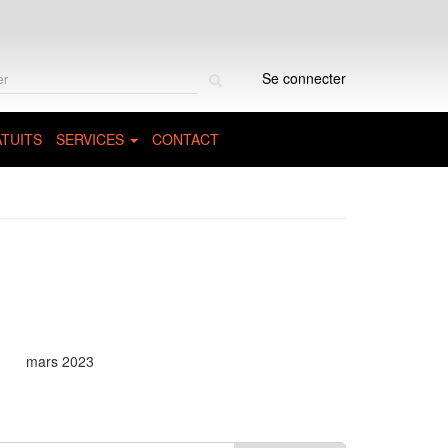
Rechercher
Se connecter
sur
le
site
TUITS
SERVICES
CONTACT
mars 2023