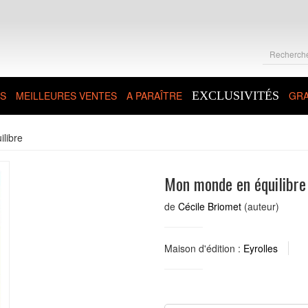
S
MEILLEURES VENTES
A PARAÎTRE
EXCLUSIVITÉS
GRA
libre
Mon monde en équilibre
de
Cécile Briomet
(auteur)
Maison d'édition :
Eyrolles