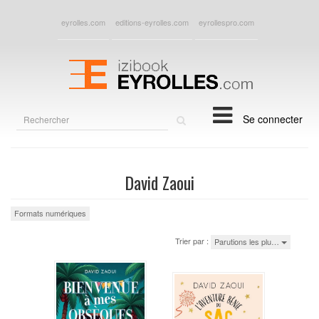
eyrolles.com
editions-eyrolles.com
eyrollespro.com
Rechercher
Se connecter
sur
le
site
David Zaoui
Formats numériques
Trier par :
Parutions les plu…