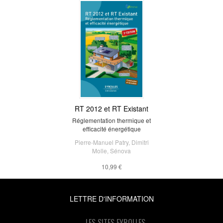
RT 2012 et RT Existant
Réglementation thermique et
efficacité énergétique
Pierre-Manuel Patry
,
Dimitri
Molle
,
Sénova
10,99 €
LETTRE D'INFORMATION
LES SITES EYROLLES