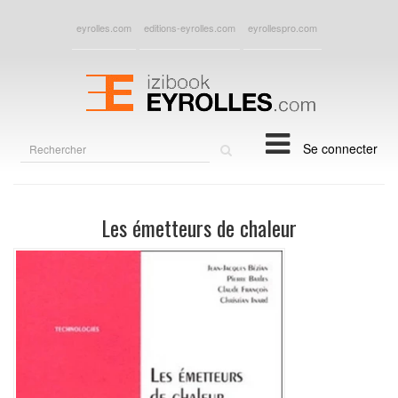
eyrolles.com
editions-eyrolles.com
eyrollespro.com
Rechercher
Se connecter
sur
le
site
Les émetteurs de chaleur