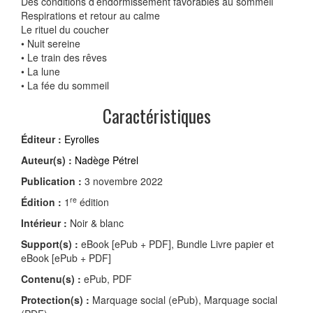
Des conditions d’endormissement favorables au sommeil
Respirations et retour au calme
Le rituel du coucher
• Nuit sereine
• Le train des rêves
• La lune
• La fée du sommeil
Caractéristiques
Éditeur :
Eyrolles
Auteur(s) :
Nadège Pétrel
Publication :
3 novembre 2022
re
Édition :
1
édition
Intérieur :
Noir & blanc
Support(s) :
eBook [ePub + PDF], Bundle Livre papier et
eBook [ePub + PDF]
Contenu(s) :
ePub, PDF
Protection(s) :
Marquage social (ePub), Marquage social