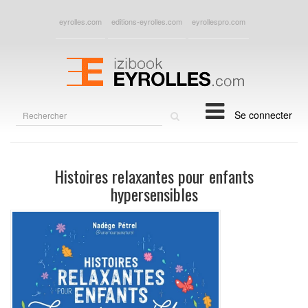
eyrolles.com
editions-eyrolles.com
eyrollespro.com
Rechercher
Se connecter
sur
le
site
Histoires relaxantes pour enfants
hypersensibles