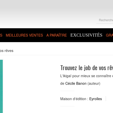
S
MEILLEURES VENTES
A PARAÎTRE
EXCLUSIVITÉS
GRA
vos rêves
Trouvez le job de vos rê
L'ikigaï pour mieux se connaître 
de
Cécile Banon
(auteur)
Maison d'édition :
Eyrolles