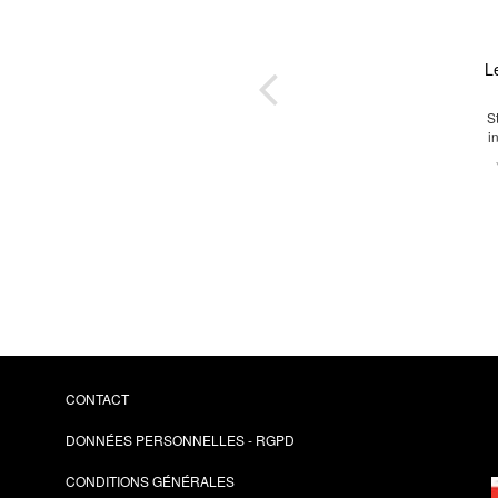
t
L
 -
jet -
S
i
s
CONTACT
DONNÉES PERSONNELLES - RGPD
CONDITIONS GÉNÉRALES