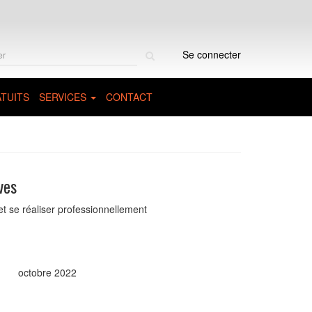
Rechercher
Se connecter
sur
le
site
TUITS
SERVICES
CONTACT
ves
et se réaliser professionnellement
octobre 2022