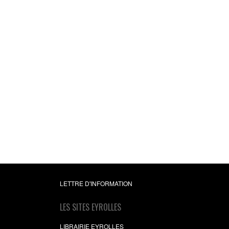
Gestion de proje
Savoir cadrer le projet
Mobiliser ses équipes pro
Gérer les risques
Henri-Pierre Mader
17,99 €
LETTRE D'INFORMATION
LES SITES EYROLLES
LIBRAIRIE EYROLLES