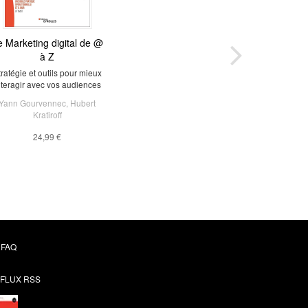
e Marketing digital de @
à Z
tratégie et outils pour mieux
nteragir avec vos audiences
Yann Gourvennec
,
Hubert
Kratiroff
24,99 €
FAQ
FLUX RSS