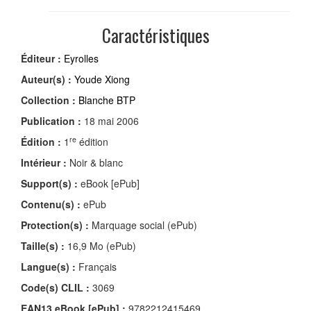
Caractéristiques
Éditeur :
Eyrolles
Auteur(s) :
Youde Xiong
Collection :
Blanche BTP
Publication :
18 mai 2006
re
Édition :
1
édition
Intérieur :
Noir & blanc
Support(s) :
eBook [ePub]
Contenu(s) :
ePub
Protection(s) :
Marquage social (ePub)
Taille(s) :
16,9 Mo (ePub)
Langue(s) :
Français
Code(s) CLIL :
3069
EAN13 eBook [ePub] :
9782212415469