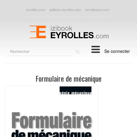
eyrolles.com
editions-eyrolles.com
eyrollespro.com
Rechercher
Se connecter
sur
le
site
Formulaire de mécanique