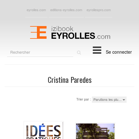
eyrolles.com
editions-eyrolles.com
eyrollespro.com
Rechercher
Se connecter
sur
le
site
Cristina Paredes
Trier par :
Parutions les plu…