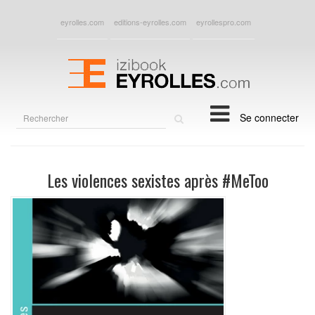
eyrolles.com
editions-eyrolles.com
eyrollespro.com
Rechercher
Se connecter
sur
le
site
Les violences sexistes après #MeToo