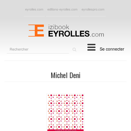
eyrolles.com
editions-eyrolles.com
eyrollespro.com
Rechercher
Se connecter
sur
le
site
Michel Deni