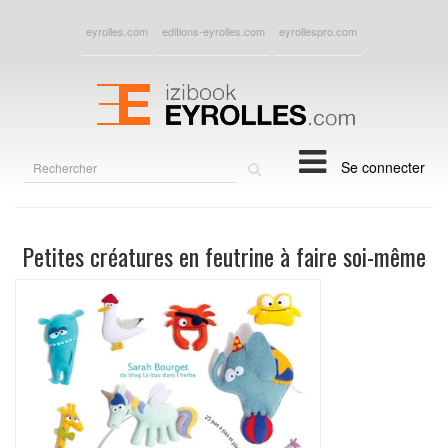
eyrolles.com
editions-eyrolles.com
eyrollespro.com
Rechercher
Se connecter
sur
le
site
Petites créatures en feutrine à faire soi-même