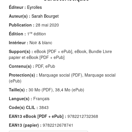
Éditeur :
Eyrolles
Auteur(s) :
Sarah Bourget
Publication :
28 mai 2020
re
Édition :
1
édition
Intérieur :
Noir & blanc
Support(s) :
eBook [PDF + ePub], eBook, Bundle Livre
papier et eBook [PDF + ePub]
Contenu(s) :
PDF, ePub
Protection(s) :
Marquage social (PDF), Marquage social
(ePub)
Taille(s) :
30 Mo (PDF), 38,4 Mo (ePub)
Langue(s) :
Français
Code(s) CLIL :
3843
EAN13 eBook [PDF + ePub] :
9782212732368
EAN13 (papier) :
9782212678741