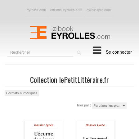
eyrolles.com
editions-eyrolles.com
eyrollespro.com
Rechercher
Se connecter
sur
le
site
Collection lePetitLittéraire.fr
Formats numériques
Trier par :
Parutions les plu…