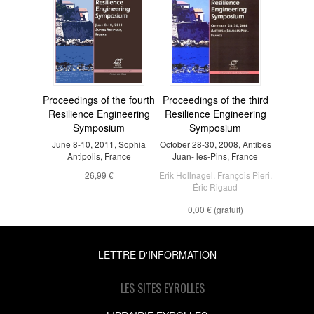
Proceedings of the fourth
Proceedings of the third
Resilience Engineering
Resilience Engineering
Symposium
Symposium
June 8-10, 2011, Sophia
October 28-30, 2008, Antibes
Antipolis, France
Juan- les-Pins, France
26,99 €
Erik Hollnagel
,
François Pieri
,
Éric Rigaud
0,00 €
(gratuit)
LETTRE D'INFORMATION
LES SITES EYROLLES