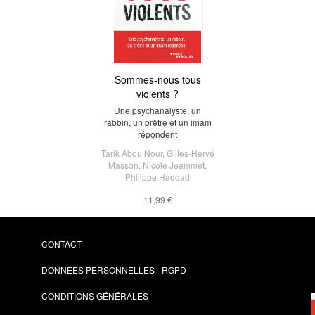
Sommes-nous tous
violents ?
Une psychanalyste, un
rabbin, un prêtre et un imam
répondent
Tarik Abou Nour
,
Gilles-Hervé
Masson
,
Nicole Jeammet
,
Philippe Haddad
11,99 €
CONTACT
DONNÉES PERSONNELLES - RGPD
CONDITIONS GÉNÉRALES