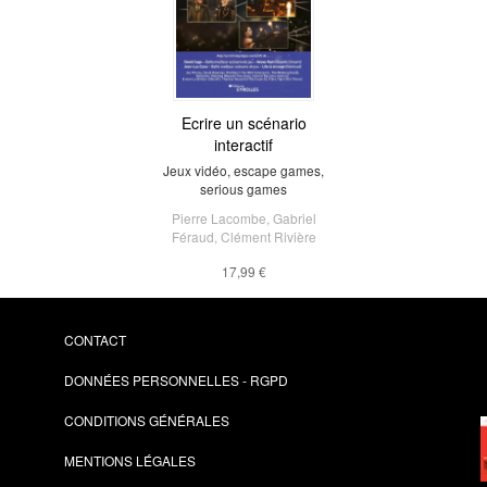
Ecrire un scénario
interactif
Jeux vidéo, escape games,
serious games
Pierre Lacombe
,
Gabriel
Féraud
,
Clément Rivière
17,99 €
CONTACT
DONNÉES PERSONNELLES - RGPD
CONDITIONS GÉNÉRALES
MENTIONS LÉGALES