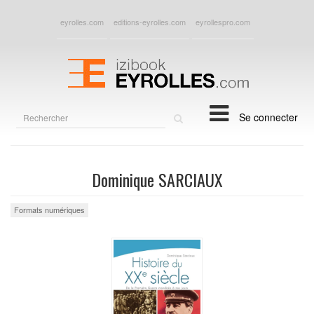
eyrolles.com
editions-eyrolles.com
eyrollespro.com
Rechercher
Se connecter
sur
le
site
Dominique SARCIAUX
Formats numériques