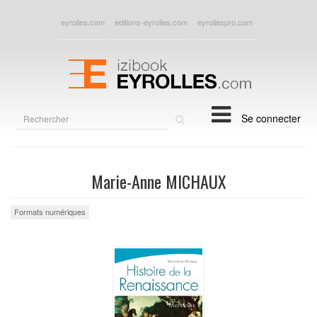
eyrolles.com
editions-eyrolles.com
eyrollespro.com
Rechercher
Se connecter
sur
le
site
Marie-Anne MICHAUX
Formats numériques