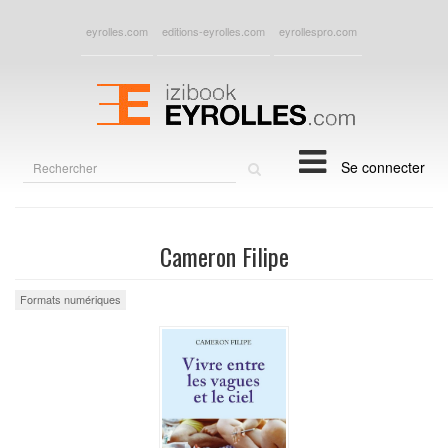
eyrolles.com
editions-eyrolles.com
eyrollespro.com
Rechercher
Se connecter
sur
le
site
Cameron Filipe
Formats numériques