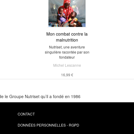
Mon combat contre la
malnutrition
Nutriset, une aventure
singulière racontée par son
fondateur
Michel Lescanne
16,99 €
de le Groupe Nutriset qu’il a fondé en 1986
CONTACT
DONNÉES PERSONNELLES - RGPD