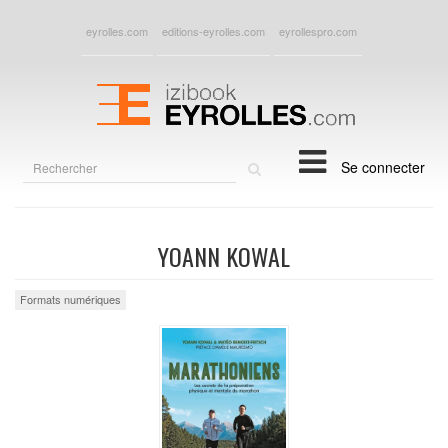
eyrolles.com
editions-eyrolles.com
eyrollespro.com
Rechercher
Se connecter
sur
le
site
YOANN KOWAL
Formats numériques