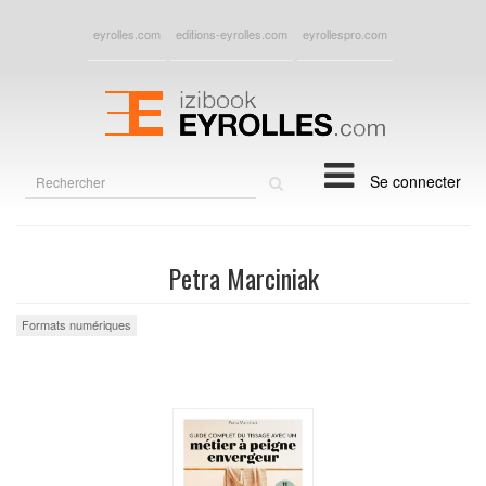
eyrolles.com
editions-eyrolles.com
eyrollespro.com
Rechercher
Se connecter
sur
le
site
Petra Marciniak
Formats numériques