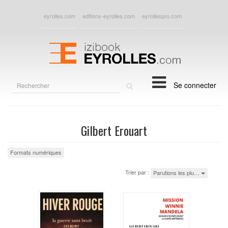
eyrolles.com
editions-eyrolles.com
eyrollespro.com
Rechercher
Se connecter
sur
le
site
Gilbert Erouart
Formats numériques
Trier par :
Parutions les plu…