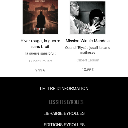
Hiver rouge, la guerre
Mission Winnie Mandela
sans bruit
Quand l'Elysée jouait la carte
maitresse
la guerre sans bruit
Gilbert Erouart
Gilbert Erouart
12,99 €
9,99 €
LETTRE D'INFORMATION
LES SITES EYROLLES
LIBRAIRIE EYROLLES
EDITIONS EYROLLES