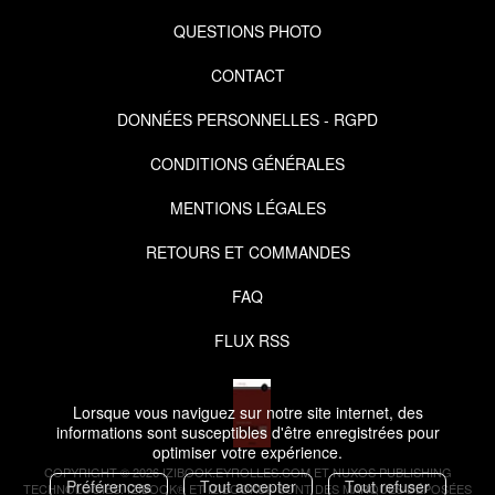
QUESTIONS PHOTO
CONTACT
DONNÉES PERSONNELLES - RGPD
CONDITIONS GÉNÉRALES
MENTIONS LÉGALES
RETOURS ET COMMANDES
FAQ
FLUX RSS
Lorsque vous naviguez sur notre site internet, des
informations sont susceptibles d'être enregistrées pour
optimiser votre expérience.
COPYRIGHT © 2026 IZIBOOK.EYROLLES.COM ET NUXOS PUBLISHING
Préférences
Tout accepter
Tout refuser
TECHNOLOGIES.
IZIBOOK®
ET
IZIBOOKS®
SONT DES MARQUES DÉPOSÉES