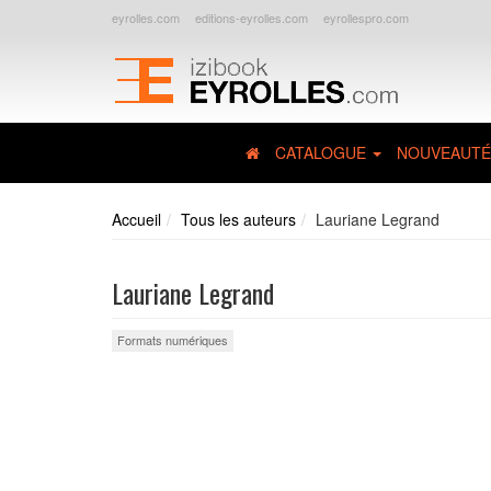
eyrolles.com
editions-eyrolles.com
eyrollespro.com
CATALOGUE
NOUVEAUTÉ
Accueil
Tous les auteurs
Lauriane Legrand
Lauriane Legrand
Formats numériques