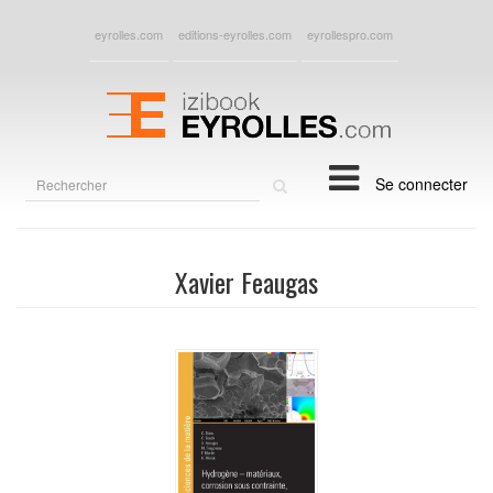
eyrolles.com
editions-eyrolles.com
eyrollespro.com
Rechercher
Se connecter
sur
le
site
Xavier Feaugas