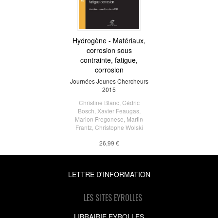
Hydrogène - Matériaux,
corrosion sous
contrainte, fatigue,
corrosion
Journées Jeunes Chercheurs
2015
Christine Blanc
,
Cédric
Bosch
,
Xavier Feaugas
,
Marion Fregonese
,
Martin
Frantz
,
Christophe Wolski
26,99 €
LETTRE D'INFORMATION
LES SITES EYROLLES
LIBRAIRIE EYROLLES