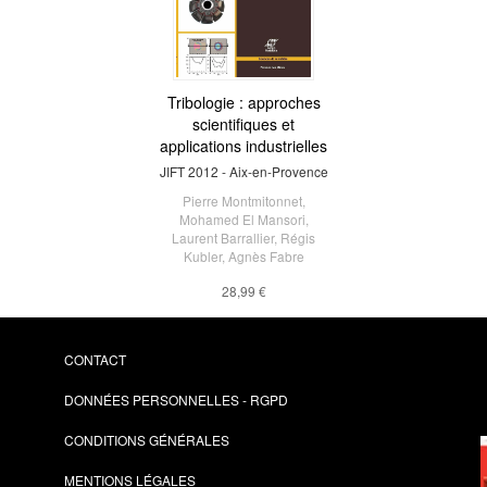
Tribologie : approches
scientifiques et
applications industrielles
JIFT 2012 - Aix-en-Provence
Pierre Montmitonnet
,
Mohamed El Mansori
,
Laurent Barrallier
,
Régis
Kubler
,
Agnès Fabre
28,99 €
CONTACT
DONNÉES PERSONNELLES - RGPD
CONDITIONS GÉNÉRALES
MENTIONS LÉGALES