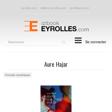
eyrolles.com
editions-eyrolles.com
eyrollespro.com
Rechercher
Se connecter
sur
le
site
Aure Hajar
Formats numériques