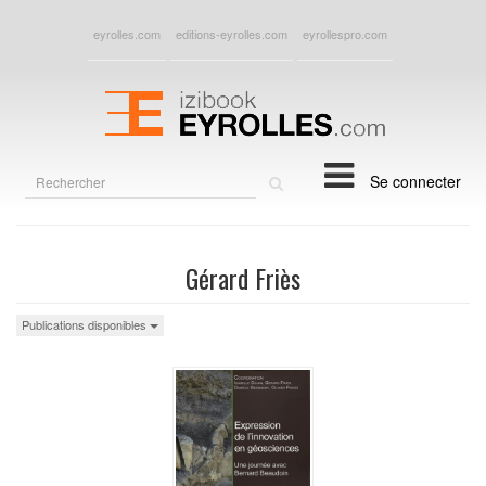
eyrolles.com
editions-eyrolles.com
eyrollespro.com
Rechercher
Se connecter
sur
le
site
Gérard Friès
Publications disponibles