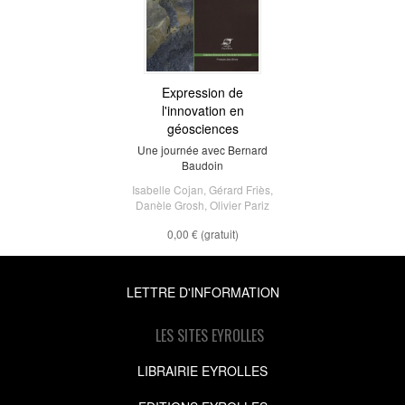
Expression de
l'innovation en
géosciences
Une journée avec Bernard
Baudoin
Isabelle Cojan
,
Gérard Friès
,
Danèle Grosh
,
Olivier Pariz
0,00 €
(gratuit)
LETTRE D'INFORMATION
LES SITES EYROLLES
LIBRAIRIE EYROLLES