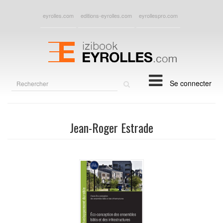
eyrolles.com
editions-eyrolles.com
eyrollespro.com
Rechercher
Se connecter
sur
le
site
Jean-Roger Estrade