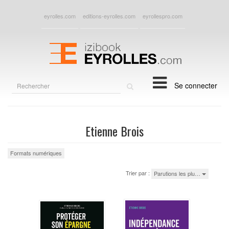
eyrolles.com
editions-eyrolles.com
eyrollespro.com
Rechercher
Se connecter
sur
le
site
Etienne Brois
Formats numériques
Trier par :
Parutions les plu…