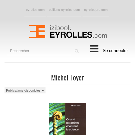
eyrolles.com
editions-eyrolles.com
eyrollespro.com
Rechercher
Se connecter
sur
le
site
Michel Toyer
Publications disponibles