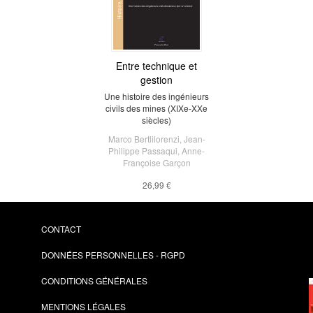
Entre technique et
gestion
Une histoire des ingénieurs
civils des mines (XIXe-XXe
siècles)
Marco Bertlilorenzi
,
Jean-
Philippe Passaqui
,
Anne-
Françoise Garçon
26,99 €
CONTACT
DONNÉES PERSONNELLES - RGPD
CONDITIONS GÉNÉRALES
MENTIONS LÉGALES