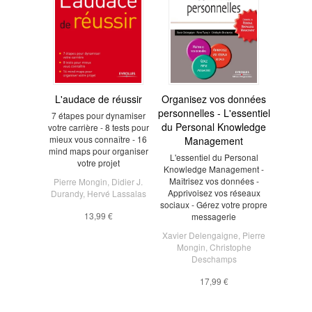
L'audace de réussir
Organisez vos données
personnelles - L'essentiel
7 étapes pour dynamiser
du Personal Knowledge
votre carrière - 8 tests pour
mieux vous connaître - 16
Management
mind maps pour organiser
L'essentiel du Personal
votre projet
Knowledge Management -
Maîtrisez vos données -
Pierre Mongin
,
Didier J.
Apprivoisez vos réseaux
Durandy
,
Hervé Lassalas
sociaux - Gérez votre propre
13,99 €
messagerie
Xavier Delengaigne
,
Pierre
Mongin
,
Christophe
Deschamps
17,99 €