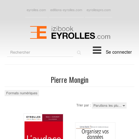
eyrolles.com
editions-eyrolles.com
eyrollespro.com
Rechercher
Se connecter
sur
le
site
Pierre Mongin
Formats numériques
Trier par :
Parutions les plu…