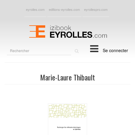
eyrolles.com
editions-eyrolles.com
eyrollespro.com
Rechercher
Se connecter
sur
le
site
Marie-Laure Thibault