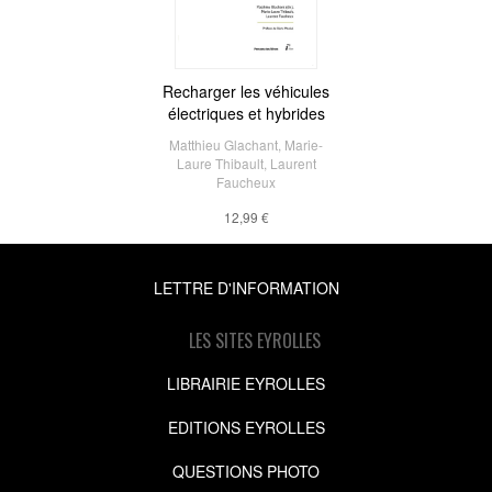
Recharger les véhicules
électriques et hybrides
Matthieu Glachant
,
Marie-
Laure Thibault
,
Laurent
Faucheux
12,99 €
LETTRE D'INFORMATION
LES SITES EYROLLES
LIBRAIRIE EYROLLES
EDITIONS EYROLLES
QUESTIONS PHOTO