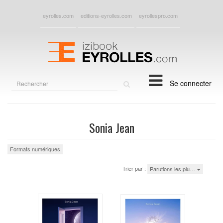
eyrolles.com
editions-eyrolles.com
eyrollespro.com
Rechercher
Se connecter
sur
le
site
Sonia Jean
Formats numériques
Trier par :
Parutions les plu…