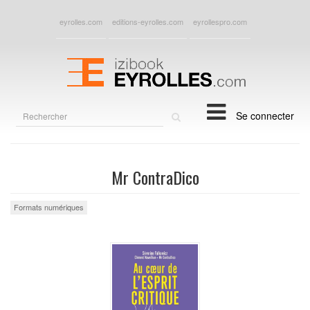
eyrolles.com
editions-eyrolles.com
eyrollespro.com
Rechercher
Se connecter
sur
le
site
Mr ContraDico
Formats numériques