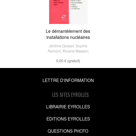
Le démantèlement des
installations nucléaires
Jérôme Gosset
,
Sophie
Remont
,
Roland Masson
0,00 €
(gratuit)
LETTRE D'INFORMATION
LES SITES EYROLLES
LIBRAIRIE EYROLLES
EDITIONS EYROLLES
QUESTIONS PHOTO