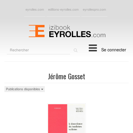
eyrolles.com
editions-eyrolles.com
eyrollespro.com
Rechercher
Se connecter
sur
le
site
Jérôme Gosset
Publications disponibles