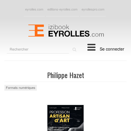
eyrolles.com
editions-eyrolles.com
eyrollespro.com
Rechercher
Se connecter
sur
le
site
Philippe Hazet
Formats numériques