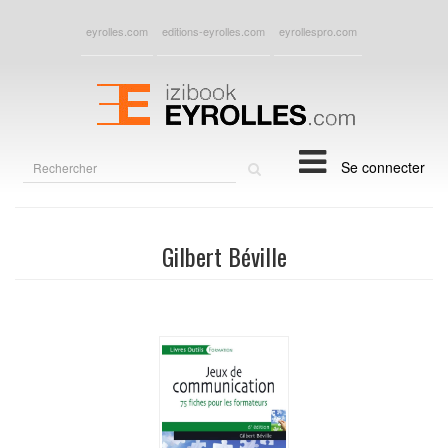
eyrolles.com
editions-eyrolles.com
eyrollespro.com
Rechercher
Se connecter
sur
le
site
Gilbert Béville