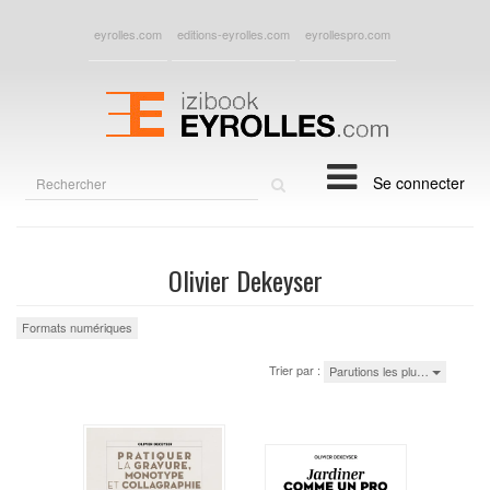
eyrolles.com
editions-eyrolles.com
eyrollespro.com
Rechercher
Se connecter
sur
le
site
Olivier Dekeyser
Formats numériques
Trier par :
Parutions les plu…