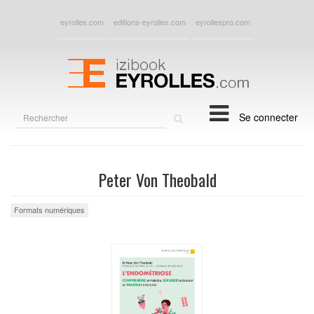
eyrolles.com
editions-eyrolles.com
eyrollespro.com
Rechercher
Se connecter
sur
le
site
Peter Von Theobald
Formats numériques