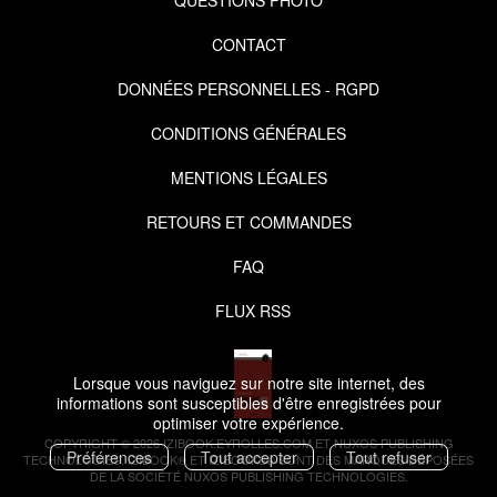
CONTACT
DONNÉES PERSONNELLES - RGPD
CONDITIONS GÉNÉRALES
MENTIONS LÉGALES
RETOURS ET COMMANDES
FAQ
FLUX RSS
Lorsque vous naviguez sur notre site internet, des
informations sont susceptibles d'être enregistrées pour
optimiser votre expérience.
COPYRIGHT © 2026 IZIBOOK.EYROLLES.COM ET NUXOS PUBLISHING
Préférences
Tout accepter
Tout refuser
TECHNOLOGIES.
IZIBOOK®
ET
IZIBOOKS®
SONT DES MARQUES DÉPOSÉES
DE LA SOCIÉTÉ
NUXOS PUBLISHING TECHNOLOGIES
.