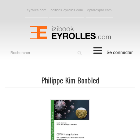
eyrolles.com
editions-eyrolles.com
eyrollespro.com
Rechercher
Se connecter
sur
le
site
Philippe Kim Bonbled