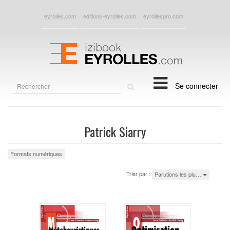
eyrolles.com
editions-eyrolles.com
eyrollespro.com
Rechercher
Se connecter
sur
le
site
Patrick Siarry
Formats numériques
Trier par :
Parutions les plu…