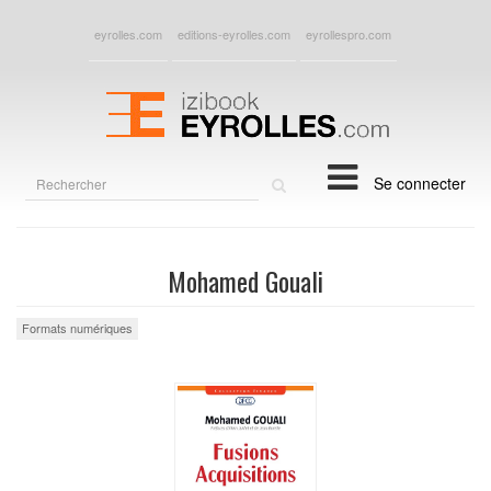
eyrolles.com
editions-eyrolles.com
eyrollespro.com
Rechercher
Se connecter
sur
le
site
Mohamed Gouali
Formats numériques